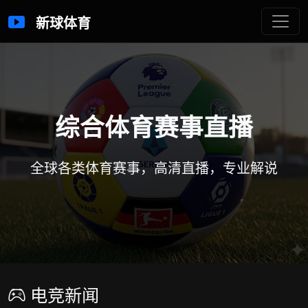
新球体育
综合体育赛事直播
全球各类体育赛事，高清直播，专业解说
电竞新闻