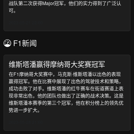
战队第二次获得Major冠军，他们的实力得到了广泛认
可。
2023-05-21 22:00
F1新闻
维斯塔潘赢得摩纳哥大奖赛冠军
在F1摩纳哥大奖赛中，马克斯·维斯塔潘以出色的表现
赢得冠军。他在比赛中展现了出色的驾驶技术和策略，
成功击败了对手。维斯塔潘的红牛赛车在街道赛道上表
现非常出色，他的团队也做出了正确的战术决策。这是
维斯塔潘本赛季的第三个冠军，他在积分榜上的领先优
势进一步扩大。
2023-05-28 21:00